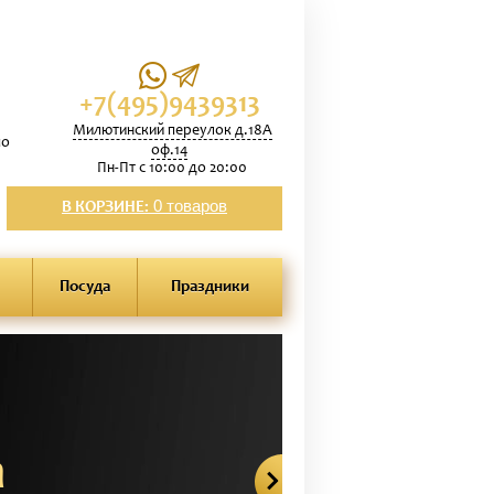
+7(495)9439313
Милютинский переулок д.18А
по
оф.14
Пн-Пт с 10:00 до 20:00
0 товаров
В КОРЗИНЕ:
Посуда
Праздники
а