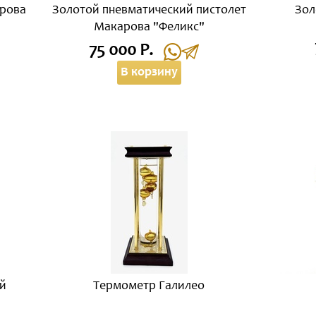
арова
Золотой пневматический пистолет
Зол
Макарова "Феликс"
75 000 Р.
В корзину
й
Термометр Галилео